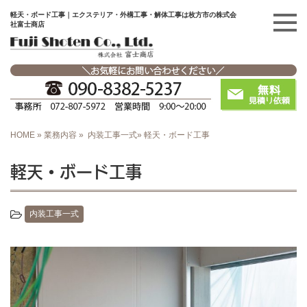
軽天・ボード工事｜エクステリア・外構工事・解体工事は枚方市の株式会
社富士商店
HOME
»
業務内容
»
内装工事一式
»
軽天・ボード工事
軽天・ボード工事
内装工事一式